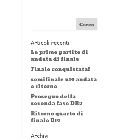
mma
Squadre
News
Contatti
Facebook
Articoli recenti
Le prime partite di
andata di finale
Finale conquistata!
semifinale u19 andata
e ritorno
Proseguo della
seconda fase DR2
Ritorno quarto di
finale U19
Archivi