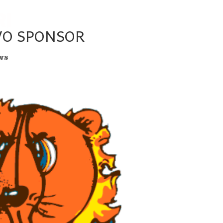
Home
Palamarco
Organigra
VO SPONSOR
ws